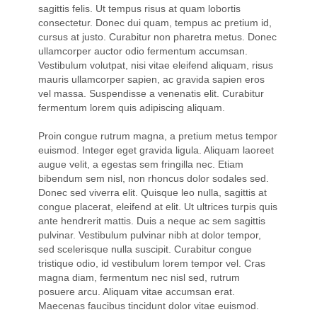
sagittis felis. Ut tempus risus at quam lobortis
consectetur. Donec dui quam, tempus ac pretium id,
cursus at justo. Curabitur non pharetra metus. Donec
ullamcorper auctor odio fermentum accumsan.
Vestibulum volutpat, nisi vitae eleifend aliquam, risus
mauris ullamcorper sapien, ac gravida sapien eros
vel massa. Suspendisse a venenatis elit. Curabitur
fermentum lorem quis adipiscing aliquam.
Proin congue rutrum magna, a pretium metus tempor
euismod. Integer eget gravida ligula. Aliquam laoreet
augue velit, a egestas sem fringilla nec. Etiam
bibendum sem nisl, non rhoncus dolor sodales sed.
Donec sed viverra elit. Quisque leo nulla, sagittis at
congue placerat, eleifend at elit. Ut ultrices turpis quis
ante hendrerit mattis. Duis a neque ac sem sagittis
pulvinar. Vestibulum pulvinar nibh at dolor tempor,
sed scelerisque nulla suscipit. Curabitur congue
tristique odio, id vestibulum lorem tempor vel. Cras
magna diam, fermentum nec nisl sed, rutrum
posuere arcu. Aliquam vitae accumsan erat.
Maecenas faucibus tincidunt dolor vitae euismod.