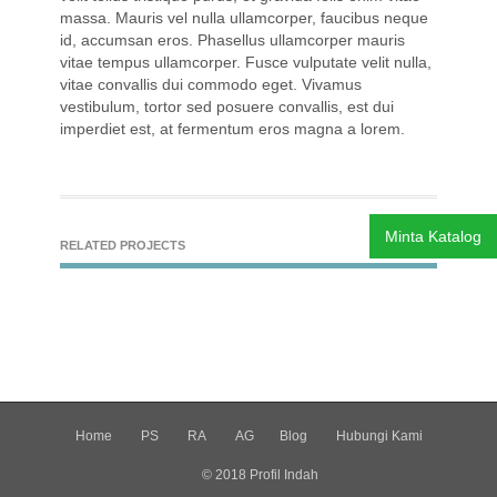
massa. Mauris vel nulla ullamcorper, faucibus neque
id, accumsan eros. Phasellus ullamcorper mauris
vitae tempus ullamcorper. Fusce vulputate velit nulla,
vitae convallis dui commodo eget. Vivamus
vestibulum, tortor sed posuere convallis, est dui
imperdiet est, at fermentum eros magna a lorem.
Minta Katalog
RELATED PROJECTS
Home
PS
RA
AG
Blog
Hubungi Kami
© 2018 Profil Indah