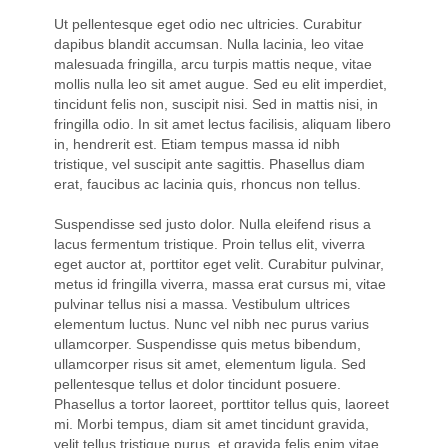
Ut pellentesque eget odio nec ultricies. Curabitur
dapibus blandit accumsan. Nulla lacinia, leo vitae
malesuada fringilla, arcu turpis mattis neque, vitae
mollis nulla leo sit amet augue. Sed eu elit imperdiet,
tincidunt felis non, suscipit nisi. Sed in mattis nisi, in
fringilla odio. In sit amet lectus facilisis, aliquam libero
in, hendrerit est. Etiam tempus massa id nibh
tristique, vel suscipit ante sagittis. Phasellus diam
erat, faucibus ac lacinia quis, rhoncus non tellus.
Suspendisse sed justo dolor. Nulla eleifend risus a
lacus fermentum tristique. Proin tellus elit, viverra
eget auctor at, porttitor eget velit. Curabitur pulvinar,
metus id fringilla viverra, massa erat cursus mi, vitae
pulvinar tellus nisi a massa. Vestibulum ultrices
elementum luctus. Nunc vel nibh nec purus varius
ullamcorper. Suspendisse quis metus bibendum,
ullamcorper risus sit amet, elementum ligula. Sed
pellentesque tellus et dolor tincidunt posuere.
Phasellus a tortor laoreet, porttitor tellus quis, laoreet
mi. Morbi tempus, diam sit amet tincidunt gravida,
velit tellus tristique purus, et gravida felis enim vitae