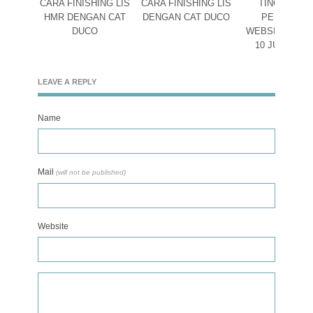
CARA FINISHING LIS
CARA FINISHING LIS
TINGKATKA
HMR DENGAN CAT
DENGAN CAT DUCO
PERINGKA
DUCO
WEBSITE DEN
10 JURUS S
LEAVE A REPLY
Name
Mail
(will not be published)
Website