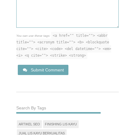
<a href="" title=""> <abbr
You can use these tags:
title=""> <acronym title=""> <b> <blockquote
cite=""> <cite> <code> <del datetime=""> <em>
<i> <q cite=""> <strike> <strong>
Submit Comment
Search By Tags
ARTIKEL SEO
FINISHING LIS KAYU
JUAL LIS KAYU BERKUALITAS