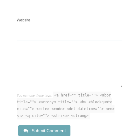
Website
<a href="" title=""> <abbr
You can use these tags:
title=""> <acronym title=""> <b> <blockquote
cite=""> <cite> <code> <del datetime=""> <em>
<i> <q cite=""> <strike> <strong>
Submit Comment