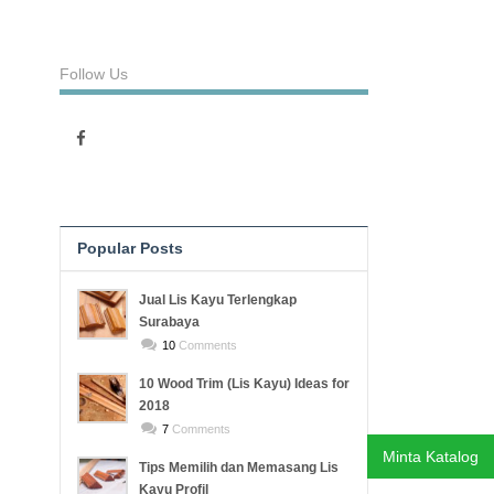
Follow Us
Popular Posts
Recent Posts
Jual Lis Kayu Terlengkap
Surabaya
10
Comments
10 Wood Trim (Lis Kayu) Ideas for
2018
7
Comments
Minta Katalog
Tips Memilih dan Memasang Lis
Kayu Profil