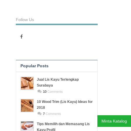
Follow Us
Popular Posts
Recent Posts
Jual Lis Kayu Terlengkap
Surabaya
10
Comments
10 Wood Trim (Lis Kayu) Ideas for
2018
7
Comments
Minta Katalog
Tips Memilih dan Memasang Lis
Kayu Profil