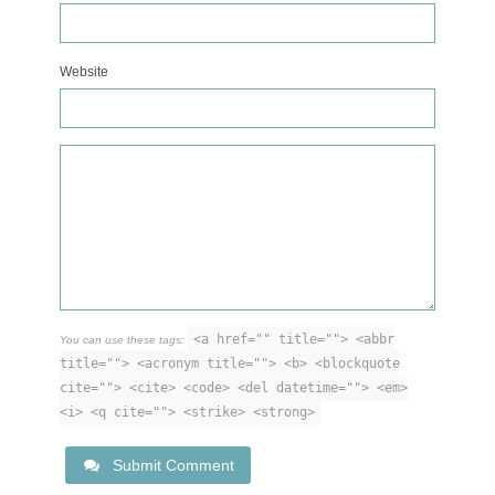
Website
<a href="" title=""> <abbr
You can use these tags:
title=""> <acronym title=""> <b> <blockquote
cite=""> <cite> <code> <del datetime=""> <em>
<i> <q cite=""> <strike> <strong>
Submit Comment