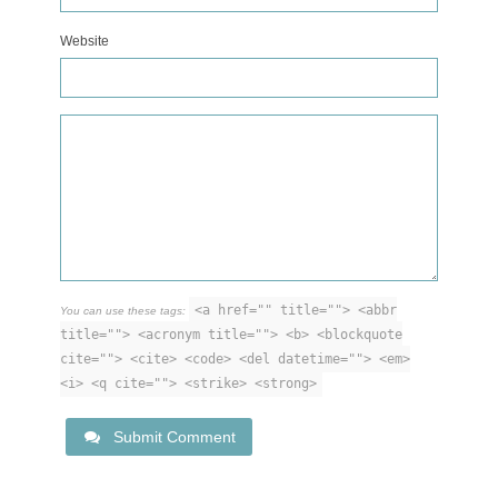
Website
<a href="" title=""> <abbr
You can use these tags:
title=""> <acronym title=""> <b> <blockquote
cite=""> <cite> <code> <del datetime=""> <em>
<i> <q cite=""> <strike> <strong>
Submit Comment