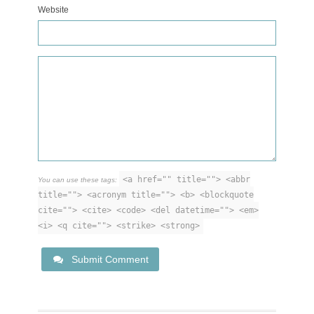
Website
<a href="" title=""> <abbr
You can use these tags:
title=""> <acronym title=""> <b> <blockquote
cite=""> <cite> <code> <del datetime=""> <em>
<i> <q cite=""> <strike> <strong>
Submit Comment