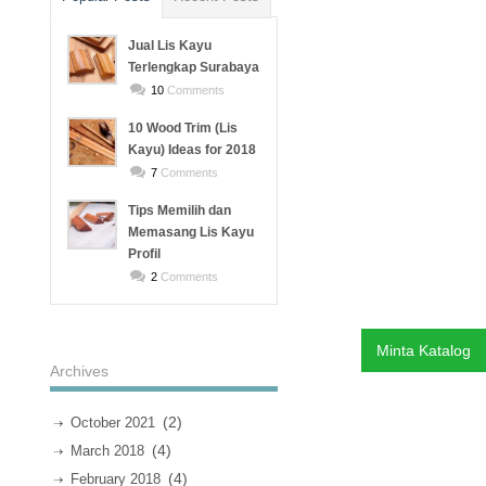
Jual Lis Kayu
Terlengkap Surabaya
10
Comments
10 Wood Trim (Lis
Kayu) Ideas for 2018
7
Comments
Tips Memilih dan
Memasang Lis Kayu
Profil
2
Comments
Minta Katalog
Archives
(2)
October 2021
(4)
March 2018
(4)
February 2018