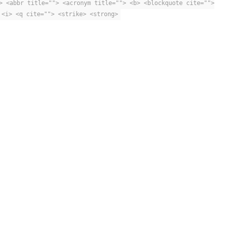
> <abbr title=""> <acronym title=""> <b> <blockquote cite="">
 <i> <q cite=""> <strike> <strong>