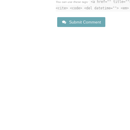
<a href="" title=""
You can use these tags:
<cite> <code> <del datetime=""> <em>
Submit Comment