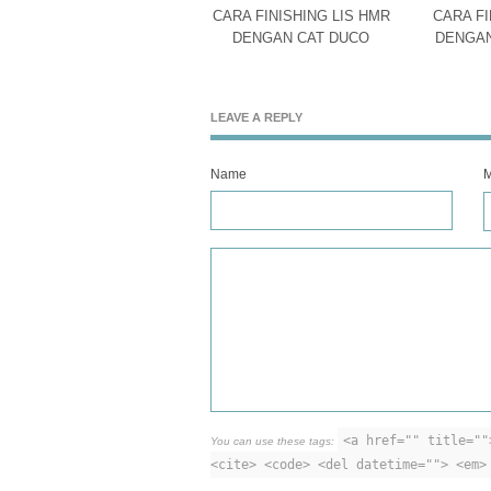
CARA FINISHING LIS HMR
CARA FI
DENGAN CAT DUCO
DENGAN
LEAVE A REPLY
Name
M
<a href="" title=""
You can use these tags:
<cite> <code> <del datetime=""> <em>