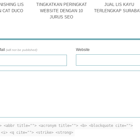
NISHING LIS
TINGKATKAN PERINGKAT
JUAL LIS KAYU
 CAT DUCO
WEBSITE DENGAN 10
TERLENGKAP SURABA
JURUS SEO
ail
Website
(will not be published)
> <abbr title=""> <acronym title=""> <b> <blockquote cite="">
 <i> <q cite=""> <strike> <strong>