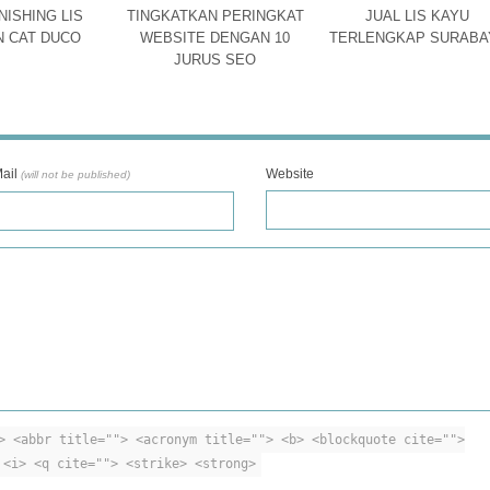
NISHING LIS
TINGKATKAN PERINGKAT
JUAL LIS KAYU
 CAT DUCO
WEBSITE DENGAN 10
TERLENGKAP SURABA
JURUS SEO
ail
Website
(will not be published)
> <abbr title=""> <acronym title=""> <b> <blockquote cite="">
 <i> <q cite=""> <strike> <strong>