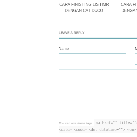
CARA FINISHING LIS HMR
CARA FI
DENGAN CAT DUCO
DENGAN
LEAVE A REPLY
Name
M
<a href="" title=""
You can use these tags:
<cite> <code> <del datetime=""> <em>