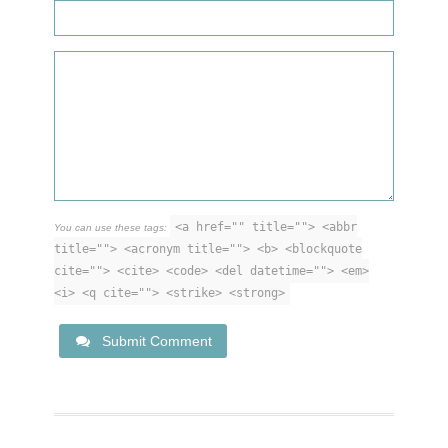
<a href="" title=""> <abbr
You can use these tags:
title=""> <acronym title=""> <b> <blockquote
cite=""> <cite> <code> <del datetime=""> <em>
<i> <q cite=""> <strike> <strong>
Submit Comment